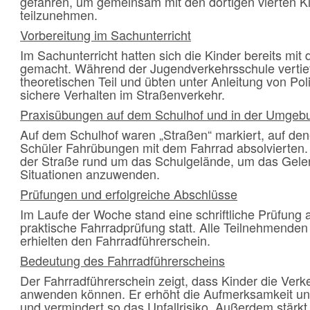
gefahren, um gemeinsam mit den dortigen vierten
teilzunehmen.
Vorbereitung im Sachunterricht
Im Sachunterricht hatten sich die Kinder bereits mit
gemacht. Während der Jugendverkehrsschule vertief
theoretischen Teil und übten unter Anleitung von Pol
sichere Verhalten im Straßenverkehr.
Praxisübungen auf dem Schulhof und in der Umgeb
Auf dem Schulhof waren „Straßen“ markiert, auf de
Schüler Fahrübungen mit dem Fahrrad absolvierten.
der Straße rund um das Schulgelände, um das Gelern
Situationen anzuwenden.
Prüfungen und erfolgreiche Abschlüsse
Im Laufe der Woche stand eine schriftliche Prüfung 
praktische Fahrradprüfung statt. Alle Teilnehmenden
erhielten den Fahrradführerschein.
Bedeutung des Fahrradführerscheins
Der Fahrradführerschein zeigt, dass Kinder die Ver
anwenden können. Er erhöht die Aufmerksamkeit un
und vermindert so das Unfallrisiko. Außerdem stärkt